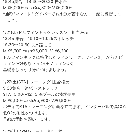
18:45集合 19:30〜20:30 長水路
M:¥5,000- cash:¥4,800- V:¥6,000-
*通称"ママトレ" ダイバーでも水泳が苦手な方、一緒に練習しま
しょう。
1/21(金)ドルフィンキックレッスン 担当:松元
18:45 集合 19:10〜19:25ストレッチ
19:30〜20:30 長水路にて
M:¥5,200 cash:¥5,000- V: ¥6,200-
ドルフィンキックに特化したフィンワーク。フィン無しからチビ
フィン〜好きなフィン(モノフィンOK)
基礎をしっかり身につけましょう。
1/22(土)STAトレーニング 担当:松元
9:30集合 9:45〜ストレッチ
STA 10:00〜12:15 深プールの浅場使用
M:¥6,100- cash:¥5,900- V:¥6,800-
バディでSTAトレーニング計画を立てます。インターバルで高CO2,
低O2の耐性をつけます。
早めの予約お願いします。
1/22(土)DYNショート 担当: 松元