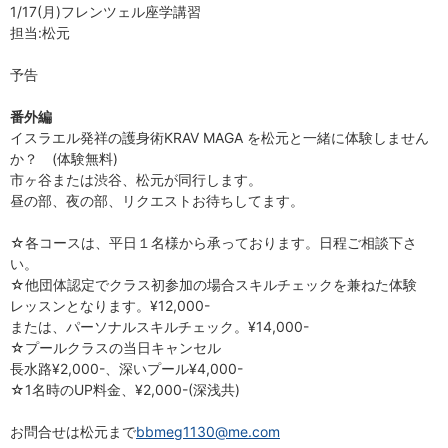
1/17(月)フレンツェル座学講習
担当:松元
予告
番外編
イスラエル発祥の護身術KRAV MAGA を松元と一緒に体験しません
か？ (体験無料)
市ヶ谷または渋谷、松元が同行します。
昼の部、夜の部、リクエストお待ちしてます。
☆各コースは、平日１名様から承っております。日程ご相談下さ
い。
☆他団体認定でクラス初参加の場合スキルチェックを兼ねた体験
レッスンとなります。¥12,000-
または、パーソナルスキルチェック。¥14,000-
☆プールクラスの当日キャンセル
長水路¥2,000-、深いプール¥4,000-
☆1名時のUP料金、¥2,000-(深浅共)
お問合せは松元まで
bbmeg1130@me.com