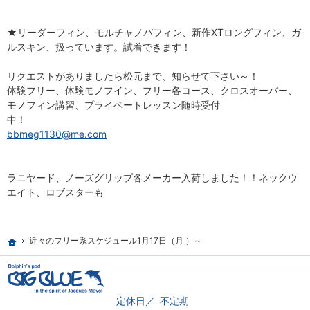
★リーダーフィン、モルチャノバフィン、新作XTロングフィン、ガ
ルスキン、扱っています。試着できます！
リクエストがありましたら松元まで、知らせて下さい～！
体験フリー、体験モノフイン、フリー各コース、クロスオーバー、
モノフィン講習、プライベートレッスン随時受付
中！
bbmeg1130@me.com
ラニヤード、ノーズグリップ各メーカー入荷しました！！ネックウ
エイト、ロブスターも
近々のフリー系スケジュール1月17日（月 ）～
ホーム
定休日
不定期