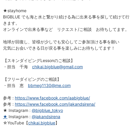
★stayhome
BIGBLUE でも海と水と繋がり続ける為に出来る事を探して続けて行
きます。
オンラインで出来る事など リクエスト/ご相談 お待ちしてます。
地球が回復し、皆様が少しでも安心してご参加頂ける事を願い
元気にお会いできる日が戻る事を楽しみにお待ちしてます！
【スキンダイビングLessonのご相談】
・担当 千海
chikai.bigblue@gmail.com
【フリーダイビングのご相談】
・担当 恵
bbmeg1130@me.com
参考 :
https://www.facebook.com/aabigblue/
参考 :
https://www.facebook.com/jakandsirena/
★ Instagram :
@bigblue_tokyo
★
Instagram :
@jakandsirena
☆YouTube【
chikai.bigblue
】