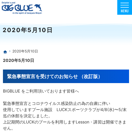
東京でスクーバダイビング・フリーダイビング・スキンダイビングを安全に楽しめる環境
初心者向けコースも充実！フリー・スキンダイビングはBIG BLUE
2020年5月10日
2020年5月10日
ホーム
2020年5月10日
緊急事態宣言を受けてのお知らせ （改訂版）
BIGBLUE をご利用頂いております皆様へ
緊急事態宣言とコロナウイルス感染防止の為の自粛に伴い
使用していますプール施設 LUCKスポーツクラブが4/8(水)〜5/末
迄の休館を決定しました。
上記期間のLUCKのプールを利用しますLesson・講習は開催できま
せん。