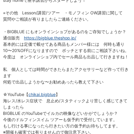
stay homeで座学講習からスタートしよう！
⭐︎その他 Lesson/講習/ツアー ・モノフィン OW講習に関して
質問やご相談が有りましたらご連絡ください。
・BIGBLUE にもオンラインショプがあるのをご存知でしょうか？
通信販売
https://bigblue.theshop.jp/
基本的には定価で載せてある商品もメンバー様には 何時も通り
10〜20%OFFになりますので ポッチとする前にご相談下さいね。
今度は オンラインショプ内でセール商品も出品して行きますね！
私 個人としては時間ができたらまたアクセサリーなど作って行き
ます
何処で出品しようかな〜お勧めあったら教えて下さい
☆YouTube【
chikai.bigblue
】
海レス/水レス症状で 息止め/スタティックより苦しく感じてきて
しまったら
BIGBLUE のYouTubeでイルカの映像などいかがでしょうか？
今後のドルフィンスイム ツアーも仮予約で受付しています。
もし行ける事になったら行きたい方の仮予約お待ちしてます。
※開催も確実では有りませんので御注意下さい。