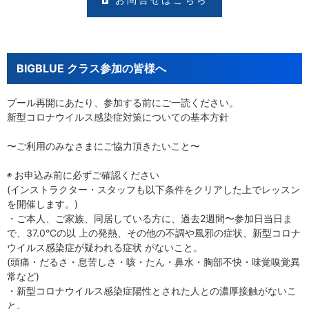
お問合せはこちら
BIGBLUE クラス参加の皆様へ
プール再開にあたり、参加する前にご一読ください。
新型コロナウイルス感染症対策についての基本方針
〜ご利用のみなさまにご協力頂きたいこと〜
◉ お申込み前に必ずご確認ください
(インストラクター・スタッフも以下条件をクリアした上でレッスン
を開催します。)
・ご本人、ご家族、同居している方に、過去2週間〜参加日当日ま
で、37.0°Cの以 上の発熱、その他の不調や風邪の症状、新型コロナ
ウイルス感染症が疑われる症状 がないこと。
(頭痛・だるさ・息苦しさ・咳・たん・鼻水・胸部不快・味覚嗅覚異
常など)
・新型コロナウイルス感染症陽性とされた人との濃厚接触がないこ
と。