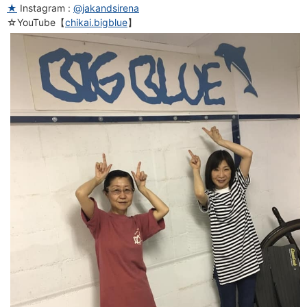
★
Instagram :
@jakandsirena
☆YouTube【
chikai.bigblue
】