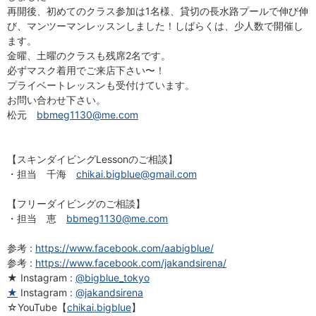
再開後、初めてのクラス参加は1名様、貸切の長水路プールで伸び伸
び、マンツーマンレッスンしました！しばらくは、少人数で開催し
ます。
金曜、土曜のクラスも残席2名です。
必ずマスク着用でご来店下さい〜！
プライベートレッスンも受付けています。
お問い合わせ下さい。
松元
bbmeg1130@me.com
【スキンダイビングLessonのご相談】
・担当 千海
chikai.bigblue@gmail.com
【フリーダイビングのご相談】
・担当 恵
bbmeg1130@me.com
参考 :
https://www.facebook.com/aabigblue/
参考 :
https://www.facebook.com/jakandsirena/
★ Instagram :
@bigblue_tokyo
★
Instagram :
@jakandsirena
☆YouTube【
chikai.bigblue
】