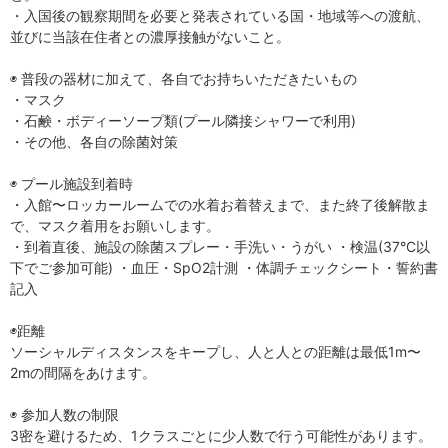
・入国後の観察期間を必要と発表されている国・地域等への渡航、
並びに当該在住者との濃厚接触がないこと。
◉ 普段の器材に加えて、各自でお持ちいただきたいもの
・マスク
・石鹸・ボディーソープ類(プール隣接シャワーで利用)
・その他、各自の除菌対策
◉ プール施設到着時
・入館〜ロッカールームでの水着お着替えまで、また終了後解散ま
で、マスク着用をお願いします。
・到着直後、施設の除菌スプレー・手洗い・うがい ・検温(37°C以
下でご参加可能) ・血圧・SpO2計測 ・体調チェックシート・誓約書
記入
◉距離
ソーシャルディスタンスをキープし、人と人との距離は最低1m〜
2mの間隔をあけます。
◉ 参加人数の制限
3密を避けるため、1クラスごとに少人数で行う可能性があります。