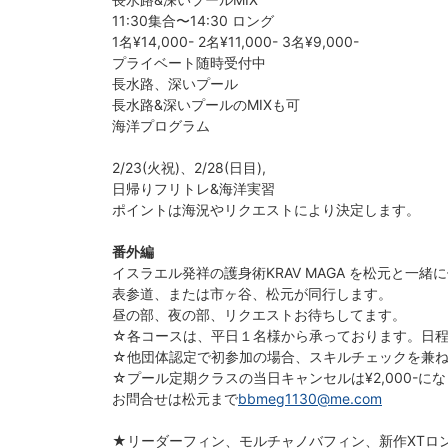
11:30集合〜14:30 ロング
1名¥14,000- 2名¥11,000- 3名¥9,000-
プライベート随時受付中
長水路、深いプール
長水路&深いプールのMIXも可
海洋プログラム
2/23(火祝)、2/28(日目),
日帰りフリトレ&海洋実習
ポイントは海況やリクエストにより決定します。
番外編
イスラエル発祥の護身術KRAV MAGA を松元と一緒
表参道、または市ヶ谷、松元が同行します。
昼の部、夜の部、リクエストお待ちしてます。
☆各コースは、平日１名様から承っております。日
☆他団体認定で初参加の場合、スキルチェックを兼
☆プール定期クラスの当日キャンセルは¥2,000-に
お問合せは松元まで
bbmeg1130@me.com
★リーダーフィン、モルチャノバフィン、新作XTロ