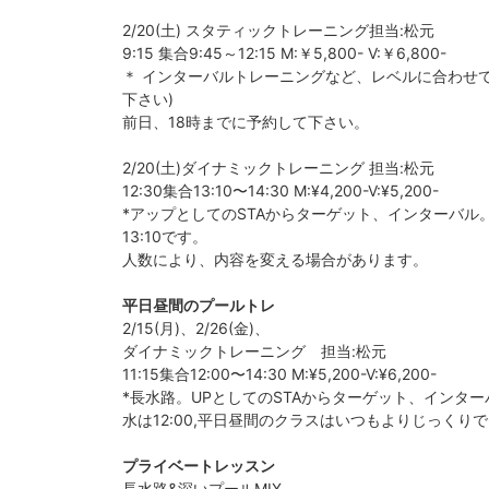
2/20(土) スタティックトレーニング担当:松元
9:15 集合9:45～12:15 M:￥5,800- V:￥6,800-
＊ インターバルトレーニングなど、レベルに合わせ
下さい)
前日、18時までに予約して下さい。
2/20(土)ダイナミックトレーニング 担当:松元
12:30集合13:10〜14:30 M:¥4,200-V:¥5,200-
*アップとしてのSTAからターゲット、インターバ
13:10です。
人数により、内容を変える場合があります。
平日昼間のプールトレ
2/15(月)、2/26(金)、
ダイナミックトレーニング 担当:松元
11:15集合12:00〜14:30 M:¥5,200-V:¥6,200-
*長水路。UPとしてのSTAからターゲット、インタ
水は12:00,平日昼間のクラスはいつもよりじっくり
プライベートレッスン
長水路&深いプールMIX