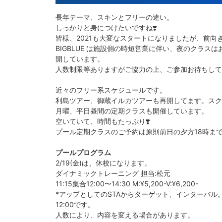
長年テーマ、スキンとフリーの違い。
しっかりと身につけたいですね❣️
皆様、2021も大変なスタートになりましたが、前
BIGBLUE は施設側の時短営業に伴い、夜のクラ
開しています。
人数制限等ありますがご協力の上、ご参加お待ちして
近々のフリー系スケジュールです。
利島ツアー、御蔵イルカツアーも再開してます。スク
月曜、平日昼間の定期クラスも開催しています。
空いていて、時間もたっぷり❣️
プール定期クラスのご予約は原則前日の夕方18時まで
プールプログラム
2/19(金)は、休校になります。
ダイナミックトレーニング 担当:松元
11:15集合12:00〜14:30 M:¥5,200-V:¥6,200-
*アップとしてのSTAからターゲット、インターバ
12:00です。
人数により、内容を変える場合があります。