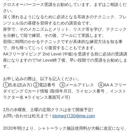
クロスオーバーコース受講をお勧めしています。まずはご相談くだ
さい。
深く潜れるようになるために必須となる耳抜きのテクニック、フレ
ンツェル法の基礎を習得するための講習会です。
座学で、そのメカニズムとメリット、リスク等を学び、テクニック
を分解して陸で練習、その後、プールにて実践します。
習得に時間のかかるテクニックですが具体的な練習方法を知る事
で、持ち帰ってじっくり復習することもできます。
AAフリーダイビング 2nd Level (中級)を受講する前に必須の受講講
座になりますので1st Level終了後、早い段階での受講をお勧めしま
す。
お申し込みの際は、以下を記入ください。
①氏名(読み方) ②電話番号 ③メールアドレス ④AA A フリー
ダイビング Cカード情報 (取得年月日、ライセンス番号 、インスト
ラクター名 ※ライセンス裏面写メ可)
2月の水曜夜、土曜の定期クラスは全て開催予定!
お問い合わせは松元まで！
bbmeg1130@me.com
2020年明けより、シャトーラック施設使用料が大幅に改定になり、