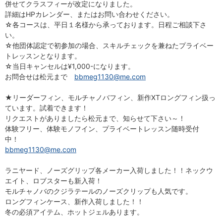
併せてクラスフィーが改定になりました。
詳細はHPカレンダー、またはお問い合わせください。
☆各コースは、平日１名様から承っております。日程ご相談下さ
い。
☆他団体認定で初参加の場合、スキルチェックを兼ねたプライベー
トレッスンとなります。
☆当日キャンセルは¥1,000-になります。
お問合せは松元まで
bbmeg1130@me.com
★リーダーフィン、モルチャノバフィン、新作XTロングフィン扱っ
ています。試着できます！
リクエストがありましたら松元まで、知らせて下さい～！
体験フリー、体験モノフイン、プライベートレッスン随時受付
中！
bbmeg1130@me.com
ラニヤード、ノーズグリップ各メーカー入荷しました！！ネックウ
エイト、ロブスターも新入荷！
モルチャノバのクジラテールのノーズクリップも人気です。
ロングフィンケース、新作入荷しました！！
冬の必須アイテム、ホットジェルあります。