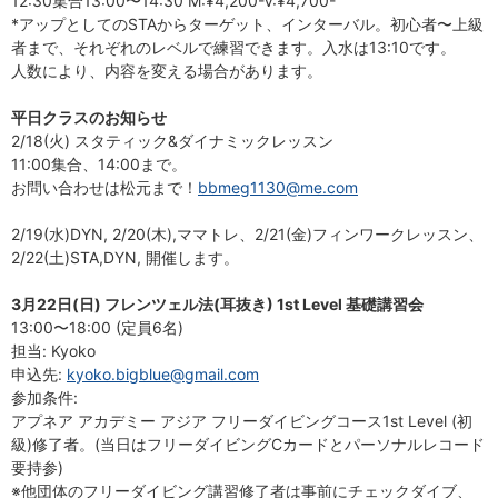
12:30集合13:00〜14:30 M:¥4,200-V:¥4,700-
*アップとしてのSTAからターゲット、インターバル。初心者〜上級
者まで、それぞれのレベルで練習できます。入水は13:10です。
人数により、内容を変える場合があります。
平日クラスのお知らせ
2/18(火) スタティック&ダイナミックレッスン
11:00集合、14:00まで。
お問い合わせは松元まで！
bbmeg1130@me.com
2/19(水)DYN, 2/20(木),ママトレ、2/21(金)フィンワークレッスン、
2/22(土)STA,DYN, 開催します。
3月22日(日) フレンツェル法(耳抜き) 1st Level 基礎講習会
13:00〜18:00 (定員6名)
担当: Kyoko
申込先:
kyoko.bigblue@gmail.com
参加条件:
アプネア アカデミー アジア フリーダイビングコース1st Level (初
級)修了者。(当日はフリーダイビングCカードとパーソナルレコード
要持参)
※他団体のフリーダイビング講習修了者は事前にチェックダイブ、