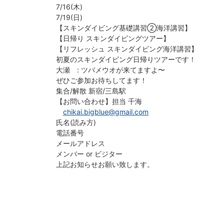
7/16(木)
7/19(日)
【スキンダイビング基礎講習②海洋講習】
【日帰り スキンダイビングツアー】
【リフレッシュ スキンダイビング海洋講習】
初夏のスキンダイビング日帰りツアーです！
大瀬 : ツバメウオが来てますよ〜
ぜひご参加お待ちしてます！
集合/解散 新宿/三島駅
【お問い合わせ】担当 千海
chikai.bigblue@gmail.com
氏名(読み方)
電話番号
メールアドレス
メンバー or ビジター
上記お知らせお願い致します。