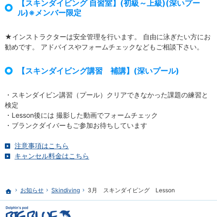
【スキンダイビング 自習室】(初級～上級)(深いプー
ル)※メンバー限定
★インストラクターは安全管理を行います。 自由に泳ぎたい方にお
勧めです。 アドバイスやフォームチェックなどもご相談下さい。
【スキンダイビング講習 補講】(深いプール)
・スキンダイビン講習（プール）クリアできなかった課題の練習と
検定
・Lesson後には 撮影した動画でフォームチェック
・ブランクダイバーもご参加お待ちしています
注意事項はこちら
キャンセル料金はこちら
お知らせ
Skindiving
3月 スキンダイビング Lesson
ホーム