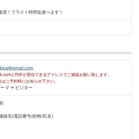
推奨！フライト時間迄遊べます！
。
igblue@gmail.com
ue@gmail.comとPDFが受信できるアドレスでご連絡お願い致します。
い方はご予約時にお知らせ下さい。
バー V → ビジター
程
絡先(電話番号/続柄/氏名)