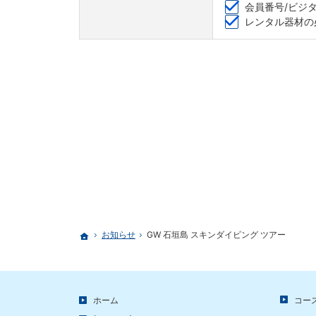
会員番号/ビジ
レンタル器材の
お知らせ
GW 石垣島 スキンダイビング ツアー
ホーム
ホーム
コー