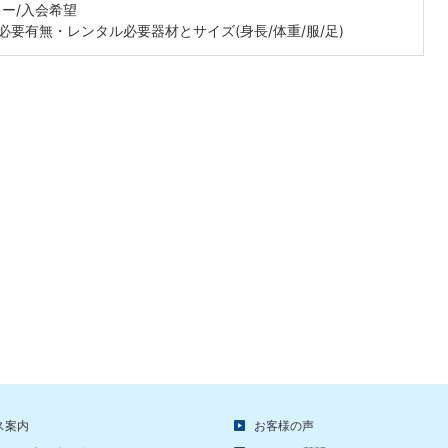
ター/入会希望
必要有無・レンタル必要器材とサイズ(身長/体重/服/足)
ス案内
お客様の声