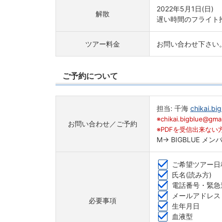
2022年5月1日(日)
解散
遅い時間のフライト
ツアー料金
お問い合わせ下さい
ご予約について
担当: 千海
chikai.b
※chikai.bigbl
お問い合わせ／ご予約
※PDFを受信出来な
M→ BIGBLUE メン
ご希望ツアー日
氏名(読み方)
電話番号・緊急連
メールアドレス
必要事項
生年月日
血液型